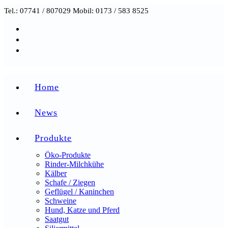
Zum
Tel.: 07741 / 807029 Mobil: 0173 / 583 8525
Inhalt
springen
Home
News
Produkte
Öko-Produkte
Rinder-Milchkühe
Kälber
Schafe / Ziegen
Geflügel / Kaninchen
Schweine
Hund, Katze und Pferd
Saatgut