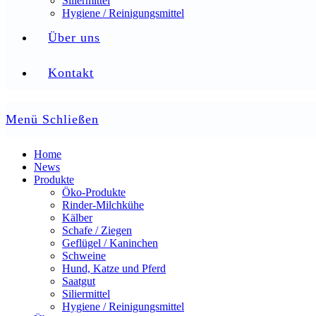
Siliermittel
Hygiene / Reinigungsmittel
Über uns
Kontakt
Menü
Schließen
Home
News
Produkte
Öko-Produkte
Rinder-Milchkühe
Kälber
Schafe / Ziegen
Geflügel / Kaninchen
Schweine
Hund, Katze und Pferd
Saatgut
Siliermittel
Hygiene / Reinigungsmittel