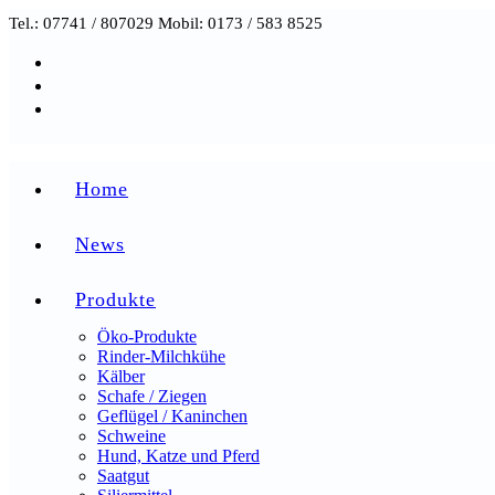
Zum
Tel.: 07741 / 807029 Mobil: 0173 / 583 8525
Inhalt
springen
Home
News
Produkte
Öko-Produkte
Rinder-Milchkühe
Kälber
Schafe / Ziegen
Geflügel / Kaninchen
Schweine
Hund, Katze und Pferd
Saatgut