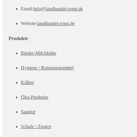
Opens
Email:
info@landhandel-rogg.de
in
Website:
landhandel-rogg.de
your
Produkte
application
Rinder-Milchkühe
Hygiene / Reinigungsmittel
Kälber
Öko-Produkte
Saatgut
Schafe / Ziegen